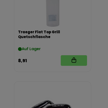
Traeger Flat Top Grill
Quetschflasche
Auf Lager
8,91