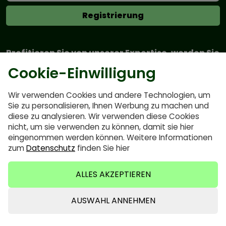
Profitieren Sie von unserer Expertise, werden Sie
Teil der Community!
Cookie-Einwilligung
Wir verwenden Cookies und andere Technologien, um
Sie zu personalisieren, Ihnen Werbung zu machen und
Kundendienst
diese zu analysieren. Wir verwenden diese Cookies
nicht, um sie verwenden zu können, damit sie hier
Newsletter
eingenommen werden können. Weitere Informationen
zum
Datenschutz
finden Sie hier
Kontakt
Home
ALLES AKZEPTIEREN
Über uns
Blog
AUSWAHL ANNEHMEN
Kategorien