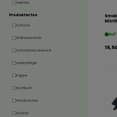
Yakiniku
Produktarten
Smoki
Nitri
Schürze
100 S
Auf
Grillhandschuh
15,5
Schürzenaccessoire
Lederpflege
Kappe
Kochtuch
Handschuhe
Socken