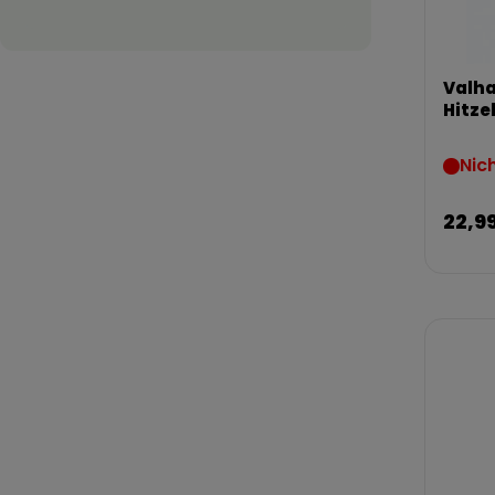
Valha
Hitz
Nic
22,9