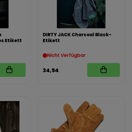
h
DIRTY JACK Charcoal Black-
s Etikett
Etikett
Nicht Verfügbar
34,94