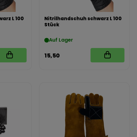
arz L 100
Nitrilhandschuh schwarz L 100
Stück
Auf Lager
15,50