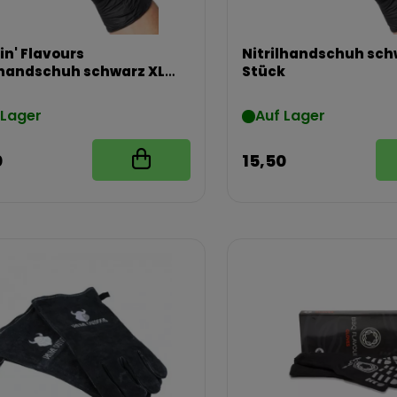
n' Flavours
Nitrilhandschuh schw
lhandschuh schwarz XL
Stück
tück
 Lager
Auf Lager
0
15,50