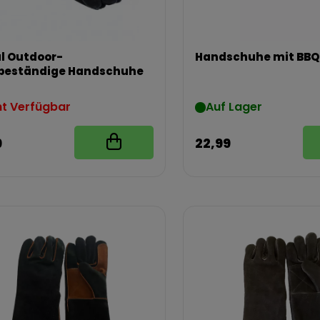
l Outdoor-
Handschuhe mit BBQ
ebeständige Handschuhe
ht Verfügbar
Auf Lager
9
22,99