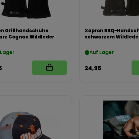
n Grillhandschuhe
Xapron BBQ-Handsc
rz Cognac Wildleder
schwarzem Wildlede
 Lager
Auf Lager
5
24,95