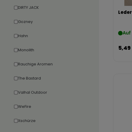
DIRTY JACK
Leder
Gozney
Auf
Hahn
5,49
Monolith
Rauchige Aromen
The Bastard
Valhal Outdoor
WeFire
Xschürze