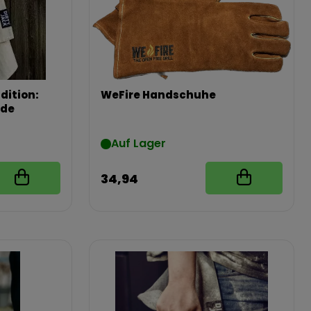
dition:
WeFire Handschuhe
ade
Auf Lager
34,94