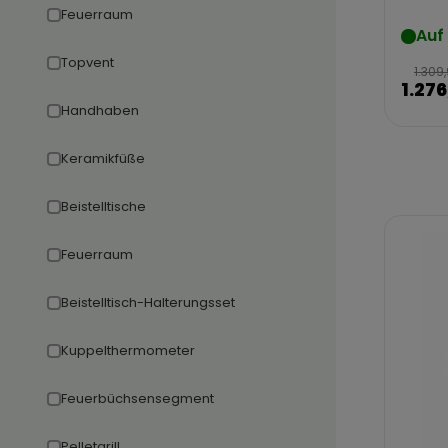
Feuerraum
Auf
Topvent
1.309
1.276
Handhaben
Keramikfüße
Beistelltische
Feuerraum
Beistelltisch-Halterungsset
Kuppelthermometer
Feuerbüchsensegment
Pelletgrill