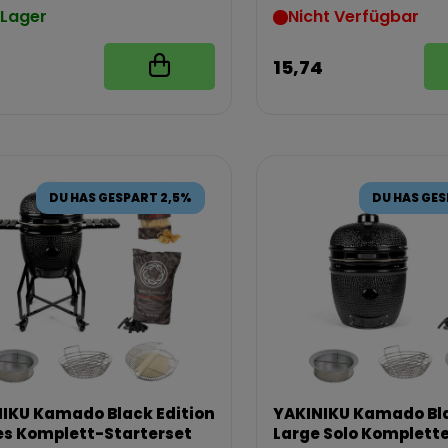
 Lager
Nicht Verfügbar
15,74
DU HAS GESPART 2,5%
DU HAS GES
IKU Kamado Black Edition
YAKINIKU Kamado Bla
s Komplett-Starterset
Large Solo Komplett