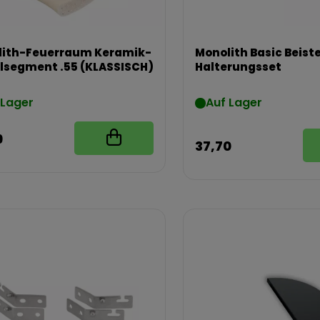
lith-Feuerraum Keramik-
Monolith Basic Beiste
lsegment .55 (KLASSISCH)
Halterungsset
 Lager
Auf Lager
9
37,70