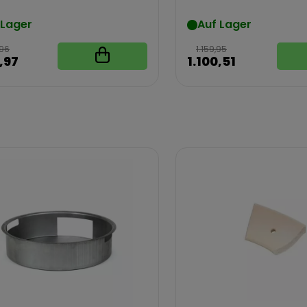
Starterset
 Lager
Auf Lager
,96
1.159,95
,97
1.100,51