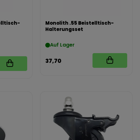
lltisch-
Monolith .55 Beistelltisch-
Halterungsset
Auf Lager
37,70