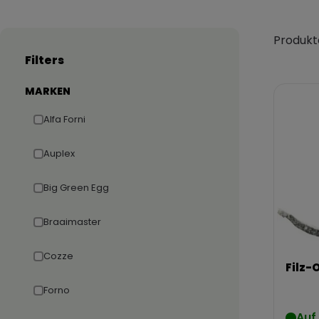
Produkt
Filters
MARKEN
Alfa Forni
Auplex
Big Green Egg
Braaimaster
Cozze
Filz-
Forno
Auf