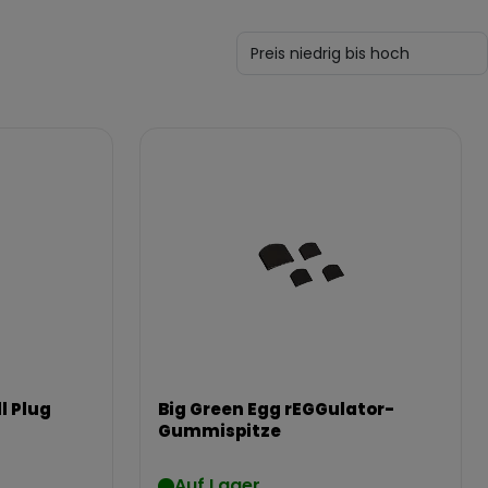
l Plug
Big Green Egg rEGGulator-
Gummispitze
Auf Lager