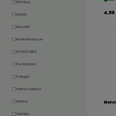
Grill Guru
4,99
Höfats
Monolith
Rösle Barbecue
STOKED BBQ
The Bastard
Traeger
Valhal Outdoor
WeFire
Monol
Yakiniku