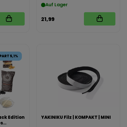
Auf Lager
21,99
PART 5,1%
ck Edition
YAKINIKU Filz | KOMPAKT | MINI
es