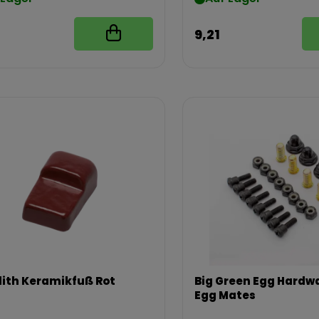
9,21
ith Keramikfuß Rot
Big Green Egg Hardw
Egg Mates