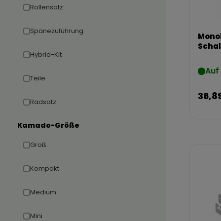
Rollensatz
Spänezuführung
Mono
Schal
Hybrid-Kit
Auf
Teile
36,8
Radsatz
Kamado-Größe
Groß
Kompakt
Medium
Mini