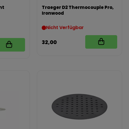
nt
Traeger D2 Thermocouple Pro,
Ironwood
Nicht Verfügbar
32,00