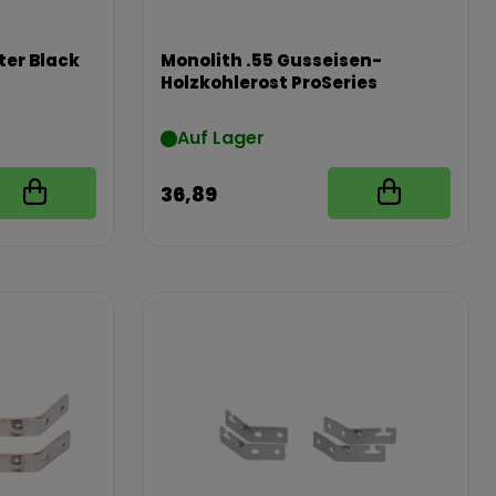
er Black
Monolith .55 Gusseisen-
Holzkohlerost ProSeries
Auf Lager
36,89