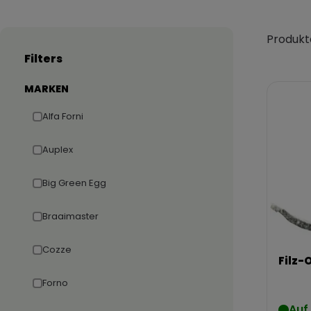
Produkt
Filters
MARKEN
Alfa Forni
Auplex
Big Green Egg
Braaimaster
Cozze
Filz-
Forno
Auf