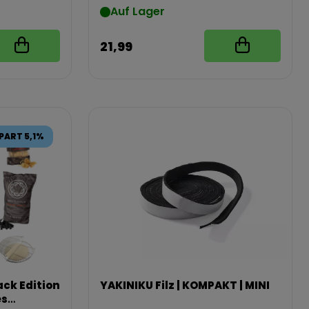
Auf Lager
21,99
PART 5,1%
ck Edition
YAKINIKU Filz | KOMPAKT | MINI
es