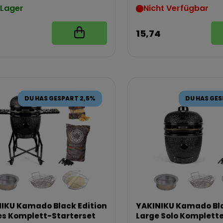
 Lager
Nicht Verfügbar
15,74
DU HAS GESPART 2,5%
DU HAS GES
IKU Kamado Black Edition
YAKINIKU Kamado Bla
s Komplett-Starterset
Large Solo Komplett