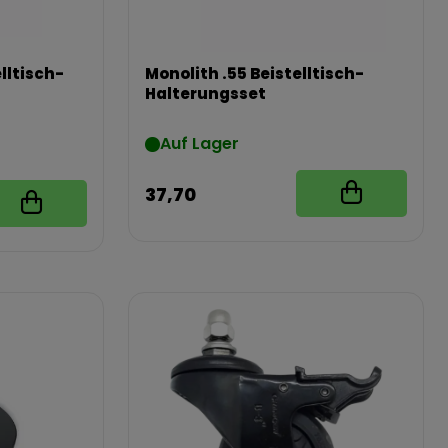
lltisch-
Monolith .55 Beistelltisch-
Halterungsset
Auf Lager
37,70