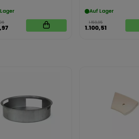
Starterset
 Lager
Auf Lager
,96
1.159,95
,97
1.100,51