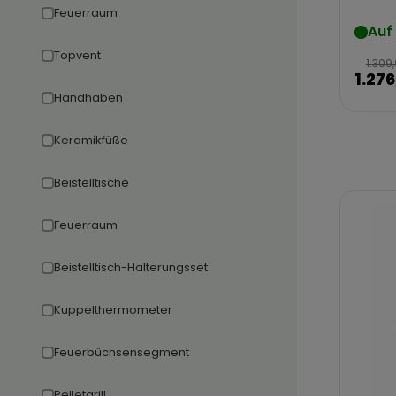
Feuerraum
Auf
Topvent
1.309
1.276
Handhaben
Keramikfüße
Beistelltische
Feuerraum
Beistelltisch-Halterungsset
Kuppelthermometer
Feuerbüchsensegment
Pelletgrill