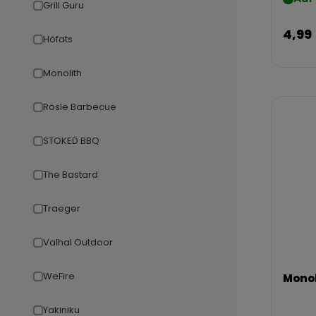
Grill Guru
4,99
Höfats
Monolith
Rösle Barbecue
STOKED BBQ
The Bastard
Traeger
Valhal Outdoor
WeFire
Monol
Yakiniku