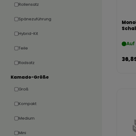
Rollensatz
Spänezuführung
Mono
Schal
Hybrid-Kit
Auf
Teile
36,8
Radsatz
Kamado-Größe
Groß
Kompakt
Medium
Mini