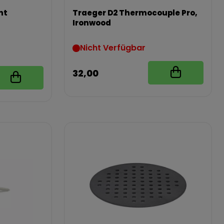
nt
Traeger D2 Thermocouple Pro,
Ironwood
Nicht Verfügbar
32,00