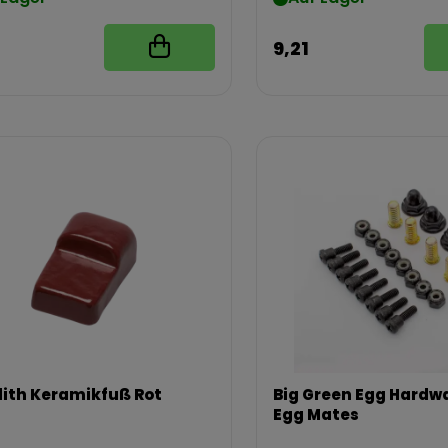
9,21
ith Keramikfuß Rot
Big Green Egg Hardw
Egg Mates