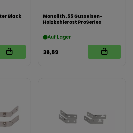
er Black
Monolith .55 Gusseisen-
Holzkohlerost ProSeries
Auf Lager
36,89