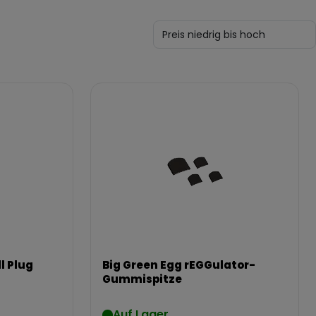
l Plug
Big Green Egg rEGGulator-
Gummispitze
Auf Lager