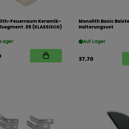
lith-Feuerraum Keramik-
Monolith Basic Beiste
lsegment .55 (KLASSISCH)
Halterungsset
 Lager
Auf Lager
9
37,70