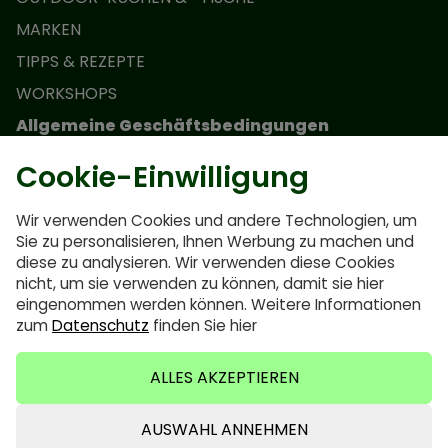
MARKEN
TIPPS & REZEPTE
WORKSHOPS
Allgemeine Geschäftsbedingungen
Cookie-Einwilligung
Teilnahmebedingungen für die Monolith Junior-
Aktion
Wir verwenden Cookies und andere Technologien, um
Geschäftsbedingungen
Sie zu personalisieren, Ihnen Werbung zu machen und
Datenschutzrichtlinie
diese zu analysieren. Wir verwenden diese Cookies
nicht, um sie verwenden zu können, damit sie hier
Häufig gestellte Fragen
eingenommen werden können. Weitere Informationen
Cookie-Richtlinie
zum
Datenschutz
finden Sie hier
ALLES AKZEPTIEREN
AUSWAHL ANNEHMEN
0635640921
info@bbqvalley.nl
0635640921